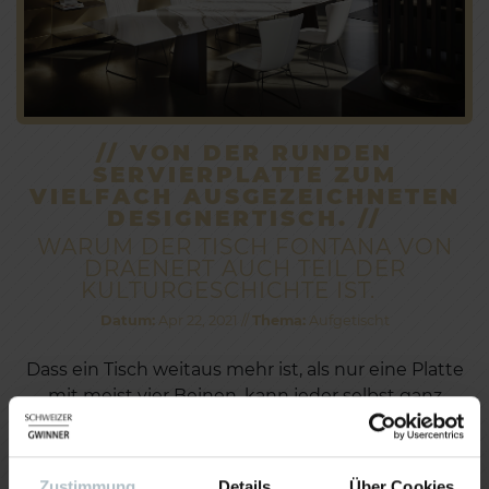
// VON DER RUNDEN
SERVIERPLATTE ZUM
VIELFACH AUSGEZEICHNETEN
DESIGNERTISCH. //
WARUM DER TISCH FONTANA VON
DRAENERT AUCH TEIL DER
KULTURGESCHICHTE IST.
Datum:
Apr 22, 2021 //
Thema:
Aufgetischt
Dass ein Tisch weitaus mehr ist, als nur eine Platte
mit meist vier Beinen, kann jeder selbst ganz
einfach überprüfen – anhand der eigenen
Biographie. Am Tisch traf sich die Familie und man
aß gemeinsam an ihm. Kaum konnte man über die
Zustimmung
Details
Über Cookies