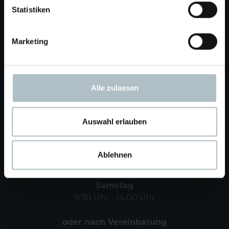
Statistiken
info@gwinner-schweizer.de
Routenplanung mit google
Marketing
Schweizer Wohnen
Alle zulassen
Unsere Öffnungszeiten
Auswahl erlauben
Ablehnen
Dienstag - Freitag
9:30 Uhr - 18:30 Uhr
Samstag
9:30 Uhr - 14:00 Uhr
oder nach Vereinbarung