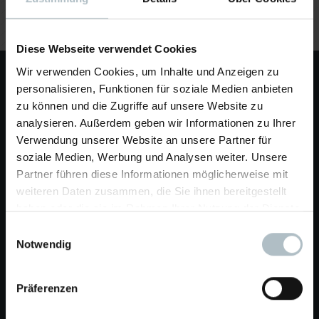
Tischplatte hinaus sehen, wurde...
Diese Webseite verwendet Cookies
Wir verwenden Cookies, um Inhalte und Anzeigen zu
personalisieren, Funktionen für soziale Medien anbieten
zu können und die Zugriffe auf unsere Website zu
analysieren. Außerdem geben wir Informationen zu Ihrer
Verwendung unserer Website an unsere Partner für
soziale Medien, Werbung und Analysen weiter. Unsere
Partner führen diese Informationen möglicherweise mit
weiteren Daten zusammen, die Sie ihnen bereitgestellt
Joachim Gwinner GmbH
haben oder die sie im Rahmen Ihrer Nutzung der Dienste
gesammelt haben.
Einwilligungsauswahl
Karlsruher Str. 10
Notwendig
Wilferdinger Höhe
75179 Pforzheim
Präferenzen
Fon: +49 (7231) 9166-0
Fax: +49 (7231) 9166-99