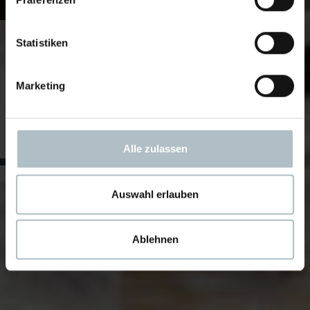
Räume
Statistiken
werden
Wohlfühlorte
Marketing
Leidenschaftlich
gestaltet von
unseren
Raumausstattern.
Alle zulassen
Auswahl erlauben
Ablehnen